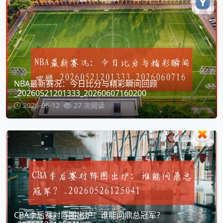
NBA最新赛况：今日比分与精彩瞬间回顾
_20260521201333_20260607160200
2026-06-12
27 次阅读
CBA季后赛对阵图出炉：谁能问鼎总冠军？