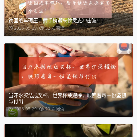
德国战车碾压，射手榜迎来德意志冲击波！
2026-05-29
32 次阅读
当汗水凝结成奖杯，世界杯荣耀榜，映照着每一份坚韧
与付出
2026-05-29
29 次阅读