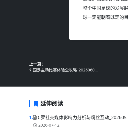
整个中国足球的发展
球一定能朝着既定的
上一篇：
国足主场比赛体验全攻略_2026060…
延伸阅读
1.
C罗社交媒体影响力分析与粉丝互动_202605
2026-07-12