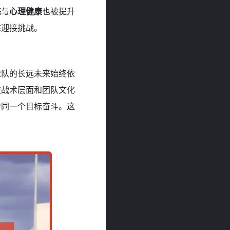
态
与
心理健康
也被提升
态迎接挑战。
球队的长远未来始终依
技战术层面和团队文化
为同一个目标奋斗。这