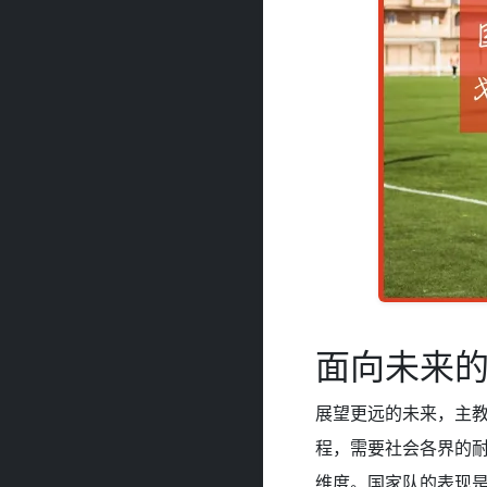
面向未来
展望更远的未来，主
程，需要社会各界的
维度。国家队的表现