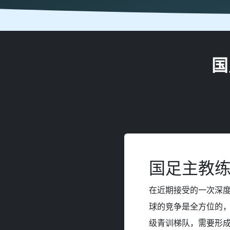
国
国足主教
在近期接受的一次深
球的竞争是全方位的
级青训梯队，需要形