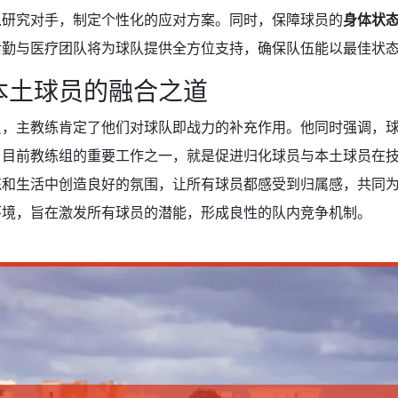
入研究对手，制定个性化的应对方案。同时，保障球员的
身体状
后勤与医疗团队将为球队提供全方位支持，确保队伍能以最佳状
本土球员的融合之道
员，主教练肯定了他们对球队即战力的补充作用。他同时强调，
。目前教练组的重要工作之一，就是促进归化球员与本土球员在
练和生活中创造良好的氛围，让所有球员都感受到归属感，共同
环境，旨在激发所有球员的潜能，形成良性的队内竞争机制。