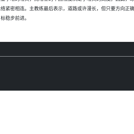
脉络紧密相连。主教练最后表示，道路或许漫长，但只要方向正
目标稳步前进。