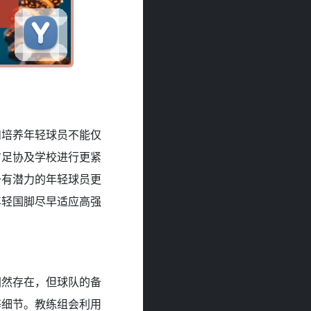
和培养年轻球员不能仅
方足协及学校进行更紧
予有潜力的年轻球员更
年轻国脚尽早适应高强
固然存在，但球队的备
等细节。教练组会利用