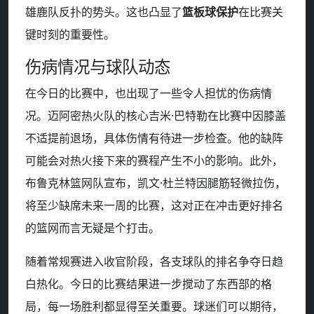
雄鹿队反扑的势头。这也凸显了
篮板球保护
在比赛关
键时刻的重要性。
伤病情况与球队动态
在今日的比赛中，也出现了一些令人担忧的伤病情
况。迈阿密热火队的核心吉米·巴特勒在比赛中因膝盖
不适提前退场，具体伤情有待进一步检查。他的缺阵
可能会对热火接下来的赛程产生不小的影响。此外，
布鲁克林篮网队宣布，凯文·杜兰特因腿筋轻微拉伤，
将至少缺席未来一周的比赛，这对正在冲击更好排名
的篮网而言无疑是个打击。
随着常规赛进入收官阶段，各支球队的排名争夺日趋
白热化。今日的比赛结果进一步搅动了东西部的格
局，每一场胜利都显得至关重要。球迷们可以期待，