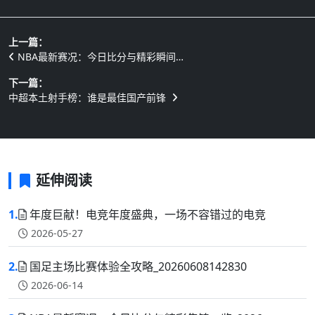
上一篇：
NBA最新赛况：今日比分与精彩瞬间…
下一篇：
中超本土射手榜：谁是最佳国产前锋
延伸阅读
1.
年度巨献！电竞年度盛典，一场不容错过的电竞
2026-05-27
2.
国足主场比赛体验全攻略_20260608142830
2026-06-14