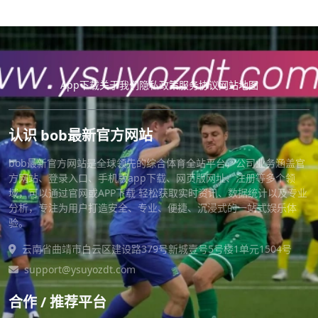
App下载
关于我们
隐私政策
服务协议
网站地图
认识 bob最新官方网站
bob最新官方网站是全球领先的综合体育全站平台，公司业务涵盖官
方网站、登录入口、手机版app下载、网页版网址、注册等多个领
域，可以通过官网或APP下载 轻松获取实时资讯、数据统计以及专业
分析，专注为用户打造安全、专业、便捷、沉浸式的一站式娱乐体
验。
云南省曲靖市白云区建设路379号新城壹号5号楼1单元1504号
support@ysuyozdt.com
合作 / 推荐平台