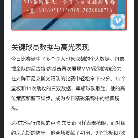
关键球员数据与高光表现
今日比赛诞生了多个令人印象深刻的个人数据。丹佛
掘金队的尼古拉·约基奇再次展现MVP级别的统治力，
在对阵菲尼克斯太阳队的比赛中轻松拿下32分、12个
篮板和11次助攻的三双数据，率领球队取胜。他的高
位策应和篮下脚步，成为今日精彩集锦中的经典镜
头。
达拉斯独行侠队的卢卡·东契奇同样表现抢眼，面对纽
约尼克斯的防守，他全场贡献了41分、9个篮板和7次