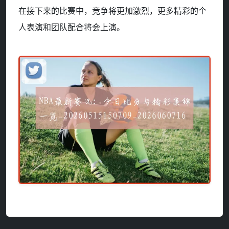
在接下来的比赛中，竞争将更加激烈，更多精彩的个
人表演和团队配合将会上演。