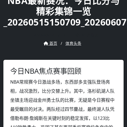
NBA最新赛况：今日比分与
精彩集锦一览
_20260515150709_20260607
2026-06-12 17:13
30 次阅读
首页
/
体育头条
今日NBA焦点赛事回顾
NBA常规赛今日激战多场，东西部多支强队登场亮
相，战况激烈，比分交替上升。其中，洛杉矶湖人队
坐镇主场迎战金州勇士队的比赛，无疑是今日赛程中
最受瞩目的对决。两队经过四节鏖战，最终湖人队凭
借勒布朗·詹姆斯在关键时刻的稳定发挥，以123比